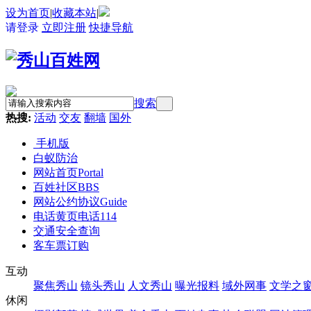
设为首页
|
收藏本站
|
请登录
立即注册
快捷导航
搜索
热搜:
活动
交友
翻墙
国外
手机版
白蚁防治
网站首页
Portal
百姓社区
BBS
网站公约协议
Guide
电话黄页
电话114
交通安全查询
客车票订购
互动
聚焦秀山
镜头秀山
人文秀山
曝光报料
域外网事
文学之
休闲