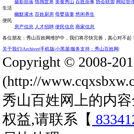
摄影部落
情感世界
美食秀山
百姓杂事
协会联盟
网站管
生活
幽默灌水
百姓厨房
母婴孩童
悠闲养生
便民
房产信息
人才招聘
便民信息
商家信息
各位朋友：秀山百姓网维护中，我们将尽快完善，真心对不起
关于我们
|
Archiver
|
手机版
|
小黑屋
|
服务支持：秀山百姓网
|
Copyright © 2008-20
(http://www.cqxsbxw
秀山百姓网上的内容
权益,请联系【
83341