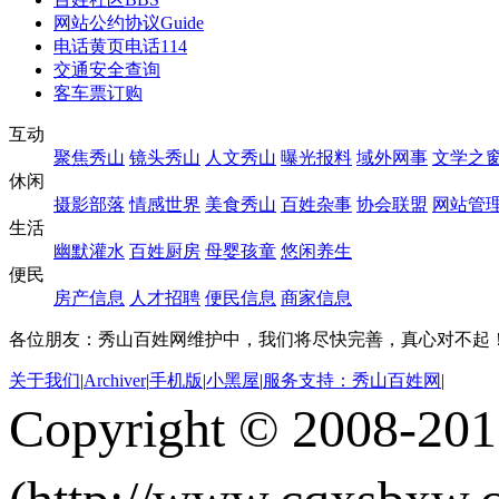
网站公约协议
Guide
电话黄页
电话114
交通安全查询
客车票订购
互动
聚焦秀山
镜头秀山
人文秀山
曝光报料
域外网事
文学之
休闲
摄影部落
情感世界
美食秀山
百姓杂事
协会联盟
网站管
生活
幽默灌水
百姓厨房
母婴孩童
悠闲养生
便民
房产信息
人才招聘
便民信息
商家信息
各位朋友：秀山百姓网维护中，我们将尽快完善，真心对不起
关于我们
|
Archiver
|
手机版
|
小黑屋
|
服务支持：秀山百姓网
|
Copyright © 2008-20