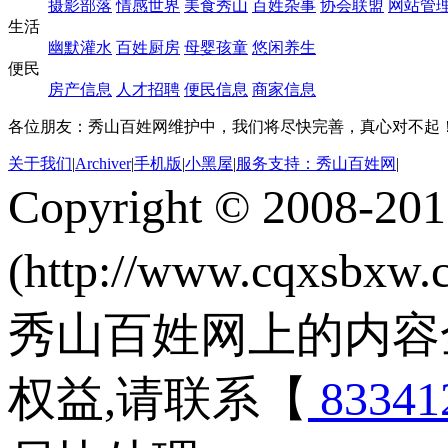
摄影部落
情感世界
美食秀山
百姓杂事
协会联盟
网站管
生活
幽默灌水
百姓厨房
母婴孩童
悠闲养生
便民
房产信息
人才招聘
便民信息
商家信息
各位朋友：秀山百姓网维护中，我们将尽快完善，真心对不起
关于我们
|
Archiver
|
手机版
|
小黑屋
|
服务支持：秀山百姓网
|
Copyright © 2008-20
(http://www.cqxsbxw
秀山百姓网上的内容
权益,请联系【
83341