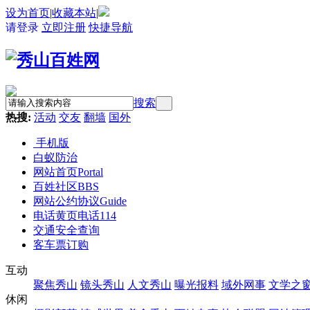
设为首页
|
收藏本站
|
请登录
立即注册
快捷导航
搜索
热搜:
活动
交友
翻墙
国外
手机版
白蚁防治
网站首页
Portal
百姓社区
BBS
网站公约协议
Guide
电话黄页
电话114
交通安全查询
客车票订购
互动
聚焦秀山
镜头秀山
人文秀山
曝光报料
域外网事
文学之
休闲