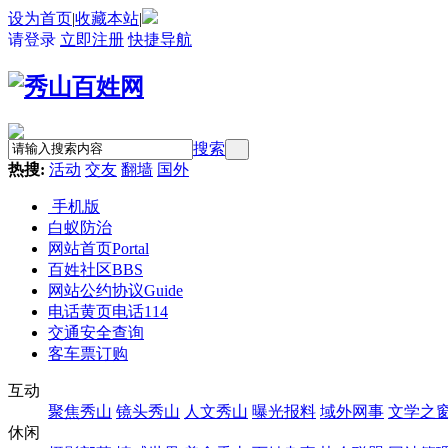
设为首页
|
收藏本站
|
请登录
立即注册
快捷导航
搜索
热搜:
活动
交友
翻墙
国外
手机版
白蚁防治
网站首页
Portal
百姓社区
BBS
网站公约协议
Guide
电话黄页
电话114
交通安全查询
客车票订购
互动
聚焦秀山
镜头秀山
人文秀山
曝光报料
域外网事
文学之
休闲