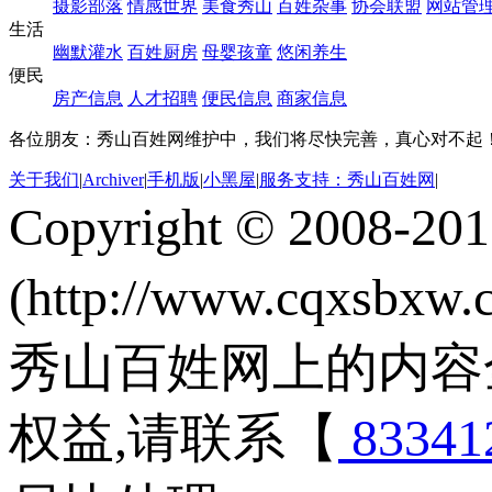
摄影部落
情感世界
美食秀山
百姓杂事
协会联盟
网站管
生活
幽默灌水
百姓厨房
母婴孩童
悠闲养生
便民
房产信息
人才招聘
便民信息
商家信息
各位朋友：秀山百姓网维护中，我们将尽快完善，真心对不起
关于我们
|
Archiver
|
手机版
|
小黑屋
|
服务支持：秀山百姓网
|
Copyright © 2008-20
(http://www.cqxsbxw
秀山百姓网上的内容
权益,请联系【
83341