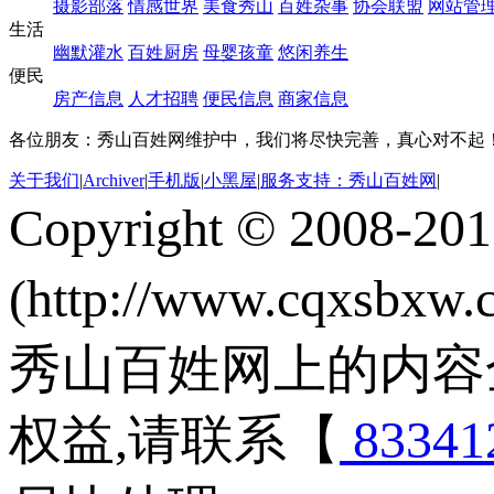
摄影部落
情感世界
美食秀山
百姓杂事
协会联盟
网站管
生活
幽默灌水
百姓厨房
母婴孩童
悠闲养生
便民
房产信息
人才招聘
便民信息
商家信息
各位朋友：秀山百姓网维护中，我们将尽快完善，真心对不起
关于我们
|
Archiver
|
手机版
|
小黑屋
|
服务支持：秀山百姓网
|
Copyright © 2008-20
(http://www.cqxsbxw
秀山百姓网上的内容
权益,请联系【
83341