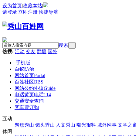
设为首页
|
收藏本站
|
请登录
立即注册
快捷导航
搜索
热搜:
活动
交友
翻墙
国外
手机版
白蚁防治
网站首页
Portal
百姓社区
BBS
网站公约协议
Guide
电话黄页
电话114
交通安全查询
客车票订购
互动
聚焦秀山
镜头秀山
人文秀山
曝光报料
域外网事
文学之
休闲