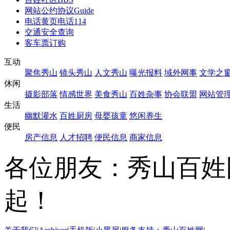
网站公约协议
Guide
电话黄页
电话114
交通安全查询
客车票订购
互动
聚焦秀山
镜头秀山
人文秀山
曝光报料
域外网事
文学之
休闲
摄影部落
情感世界
美食秀山
百姓杂事
协会联盟
网站管
生活
幽默灌水
百姓厨房
母婴孩童
悠闲养生
便民
房产信息
人才招聘
便民信息
商家信息
各位朋友：秀山百姓
起！